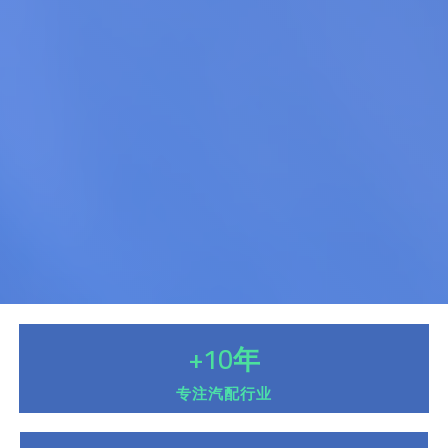
+
10
年
专注汽配行业