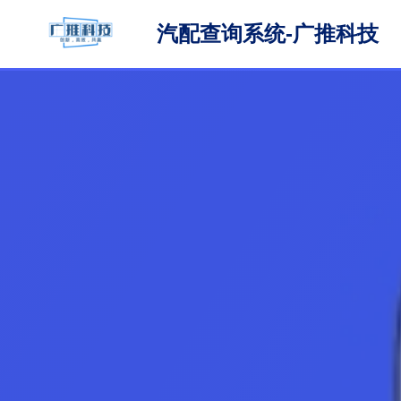
汽配查询系统-广推科技
跳
至
正
文